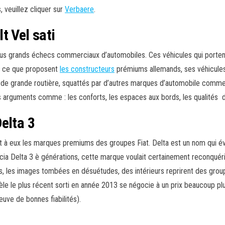
, veuillez cliquer sur
Verbaere
.
t Vel sati
plus grands échecs commerciaux d’automobiles. Ces véhicules qui porte
 à ce que proposent
les constructeurs
prémiums allemands, ses véhicules
s de grande routière, squattés par d’autres marques d’automobile comme 
s arguments comme : les conforts, les espaces aux bords, les qualités d
elta 3
t à eux les marques premiums des groupes Fiat. Delta est un nom qui év
cia Delta 3 è générations, cette marque voulait certainement reconquér
, les images tombées en désuétudes, des intérieurs reprirent des groupe
èle le plus récent sorti en année 2013 se négocie à un prix beaucoup pl
euve de bonnes fiabilités).