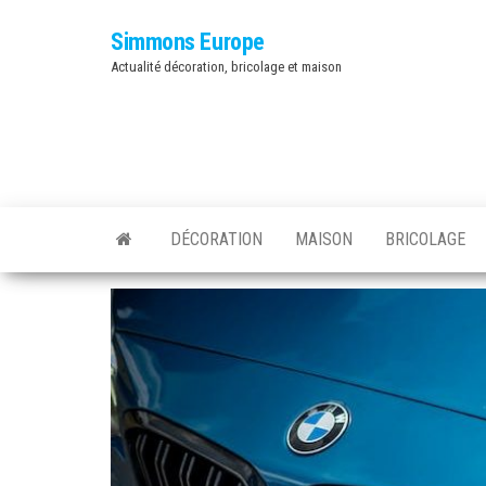
Skip
Simmons Europe
to
Actualité décoration, bricolage et maison
the
content
DÉCORATION
MAISON
BRICOLAGE