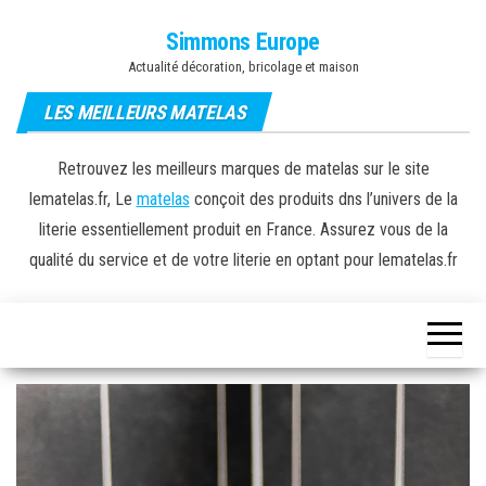
Skip
Simmons Europe
to
Actualité décoration, bricolage et maison
the
content
LES MEILLEURS MATELAS
Retrouvez les meilleurs marques de matelas sur le site
lematelas.fr, Le
matelas
conçoit des produits dns l’univers de la
literie essentiellement produit en France. Assurez vous de la
qualité du service et de votre literie en optant pour lematelas.fr